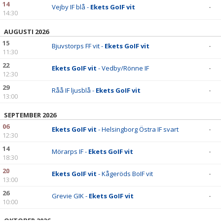
14
Vejby IF blå -
Ekets GoIF vit
-
14:30
AUGUSTI 2026
15
Bjuvstorps FF vit -
Ekets GoIF vit
-
11:30
22
Ekets GoIF vit
- Vedby/Rönne IF
-
12:30
29
Råå IF ljusblå -
Ekets GoIF vit
-
13:00
SEPTEMBER 2026
06
Ekets GoIF vit
- Helsingborg Östra IF svart
-
12:30
14
Mörarps IF -
Ekets GoIF vit
-
18:30
20
Ekets GoIF vit
- Kågeröds BoIF vit
-
13:00
26
Grevie GIK -
Ekets GoIF vit
-
10:00
OKTOBER 2026