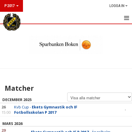
P 2017
LOGGA IN
HEM
NYHETER
KALENDER
MATCHER
TRUPPEN
Matcher
BILDGALLERI
DECEMBER 2025
DOKUMENT
26
Kvb Cup -
Ekets Gymnastik och IF
-
15:00
Fotbollsskolan P 2017
KONTAKT
MARS 2026
29