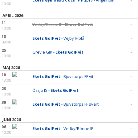
Ekets Gymnastik och IF P 2017
- Ängelholm
-
10:00
APRIL 2026
11
Vedby/Rönne IF -
Ekets GoIF vit
-
10:00
18
Ekets GoIF vit
- Vejby IF blå
-
09:00
25
Grevie GIK -
Ekets GoIF vit
-
10:00
MAJ 2026
10
Ekets GoIF vit
- Bjuvstorps FF vit
-
13:00
23
Össjö IS -
Ekets GoIF vit
-
10:00
30
Ekets GoIF vit
- Bjuvstorps FF svart
-
10:00
JUNI 2026
06
Ekets GoIF vit
- Vedby/Rönne IF
-
10:00