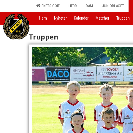
EKETS GOIF
HERR
DAM
JUNIORLAGET
Hem
Nyheter
Kalender
Matcher
Truppen
Truppen