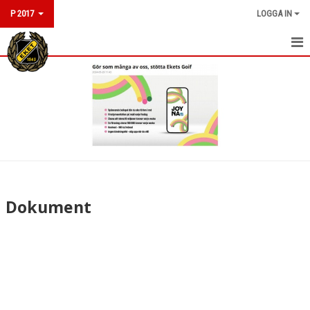
P 2017
LOGGA IN
HEM
NYHETER
KALENDER
MATCHER
TRUPPEN
Dokument
BILDGALLERI
DOKUMENT
KONTAKT