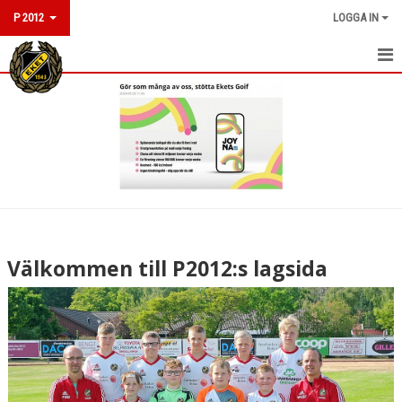
P 2012
LOGGA IN
HEM
NYHETER
KALENDER
MATCHER
TRUPPEN
Välkommen till P2012:s lagsida
BILDGALLERI
DOKUMENT
KONTAKT