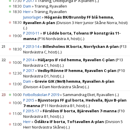
17:30
»
Träning, Örkelljunga IP A-planen
(..)
P 2017
18:30
»
Träning, Ryavallen
Dam
18:30
»
Träning, Ryavallen
Herr
»
Höganäs BK/Brunnby FF blå hemma,
Juniorlaget
18:30
Ryavallen A-plan
(Division 3 Herr Junior Skåne Norra, höst)
(..)
»
IF Lödde borta, Tolvans IP konstgräs 11-
P 2010-11
19:00
manna
(P16 Nordvästra A, höst)
(..)
21
»
Billesholms IK borta, Norrlyckan A-plan
(F13
F 2013-14
18:30
Nordvästra C, höst)
(..)
22
»
Häljarps IF röd hemma, Ryavallen C-plan
(P13
P 2014
10:00
Nordvästra C1, höst)
(..)
»
Vedby/Rönne IF hemma, Ryavallen C-plan
(P10
P 2017
12:30
Nordvästra D1, höst)
(..)
»
Grevie GIK (9m9) hemma, Ryavallen A-plan
Dam
13:00
(Division 4 Dam Nordvästra Skåne)
(..)
23
10:00
»
Sammandrag Eket, Ryavallen
(..)
Fotbollsskolan P 2019
»
Bjuvstorps FF gul borta, Hedvalla, Bjuv B-plan
P 2015
10:00
7-manna
(P11 Nordvästra B1, höst)
(..)
»
Förslövs IF borta, Bjärevallen 7-manna
(F10
F 2015-17
11:00
Nordvästra B1, höst)
(..)
»
Ödåkra IF borta, Toftavallen A-plan
(Division 5
Herr
13:00
Herr Nordvästra Skåne)
(..)