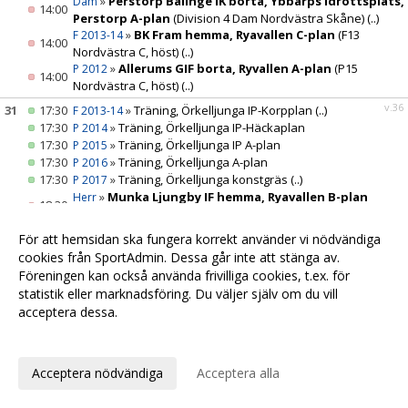
»
Perstorp Bälinge IK borta, Ybbarps Idrottsplats,
Dam
14:00
Perstorp A-plan
(Division 4 Dam Nordvästra Skåne)
(..)
»
BK Fram hemma, Ryavallen C-plan
(F13
F 2013-14
14:00
Nordvästra C, höst)
(..)
»
Allerums GIF borta, Ryvallen A-plan
(P15
P 2012
14:00
Nordvästra C, höst)
(..)
v.36
31
17:30
»
Träning, Örkelljunga IP-Korpplan
(..)
F 2013-14
17:30
»
Träning, Örkelljunga IP-Häckaplan
P 2014
17:30
»
Träning, Örkelljunga IP A-plan
P 2015
17:30
»
Träning, Örkelljunga A-plan
P 2016
17:30
»
Träning, Örkelljunga konstgräs
(..)
P 2017
»
Munka Ljungby IF hemma, Ryavallen B-plan
Herr
18:30
(Division 3 Herr B Skåne Nordvästra B, höst)
(..)
19:00
»
Träning, Örkelljunga IP-Korpplan
Juniorlaget
För att hemsidan ska fungera korrekt använder vi nödvändiga
19:00
»
Träning, Örkelljunga IP-Korpplan
(..)
P 2010-11
cookies från SportAdmin. Dessa går inte att stänga av.
19:00
»
Träning, Örkelljunga IP-Korpplan
(..)
P 2012
Föreningen kan också använda frivilliga cookies, t.ex. för
statistik eller marknadsföring. Du väljer själv om du vill
acceptera dessa.
Anpassa dina val
Cookie-
Gå till
inställningar
Webbversion
Acceptera nödvändiga
Acceptera alla