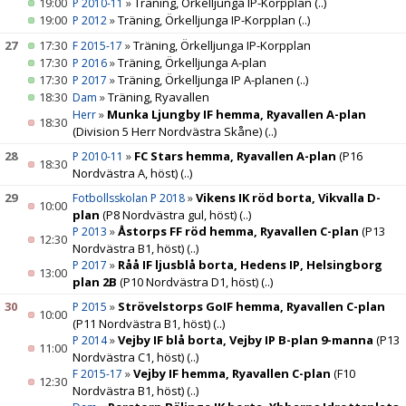
19:00
»
Träning, Örkelljunga IP-Korpplan
(..)
P 2010-11
19:00
»
Träning, Örkelljunga IP-Korpplan
(..)
P 2012
27
17:30
»
Träning, Örkelljunga IP-Korpplan
F 2015-17
17:30
»
Träning, Örkelljunga A-plan
P 2016
17:30
»
Träning, Örkelljunga IP A-planen
(..)
P 2017
18:30
»
Träning, Ryavallen
Dam
»
Munka Ljungby IF hemma, Ryavallen A-plan
Herr
18:30
(Division 5 Herr Nordvästra Skåne)
(..)
28
»
FC Stars hemma, Ryavallen A-plan
(P16
P 2010-11
18:30
Nordvästra A, höst)
(..)
29
»
Vikens IK röd borta, Vikvalla D-
Fotbollsskolan P 2018
10:00
plan
(P8 Nordvästra gul, höst)
(..)
»
Åstorps FF röd hemma, Ryavallen C-plan
(P13
P 2013
12:30
Nordvästra B1, höst)
(..)
»
Råå IF ljusblå borta, Hedens IP, Helsingborg
P 2017
13:00
plan 2B
(P10 Nordvästra D1, höst)
(..)
30
»
Strövelstorps GoIF hemma, Ryavallen C-plan
P 2015
10:00
(P11 Nordvästra B1, höst)
(..)
»
Vejby IF blå borta, Vejby IP B-plan 9-manna
(P13
P 2014
11:00
Nordvästra C1, höst)
(..)
»
Vejby IF hemma, Ryavallen C-plan
(F10
F 2015-17
12:30
Nordvästra B1, höst)
(..)