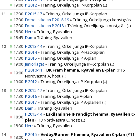
19:00
»
Träning, Örkelljunga IP-Korpplan
(..)
P 2012
11
17:30
»
Träning, Örkelljunga IP-Korpplan
F 2015-17
17:30
»
Träning, Örkelljunga konstgräs
Fotbollsskolan F 2018-19
17:30
»
Träning, Örkelljunga konstgräs
(..)
Fotbollsskolan P 2018
18:30
»
Träning, Ryavallen
Herr
18:45
»
Träning, Ryavallen
Dam
12
17:30
»
Träning, Örkelljunga IP-Korpplan
F 2013-14
17:30
»
Träning, Örkelljunga IP-Häckaplan
P 2014
17:30
»
Träning, Örkelljunga IP A-plan
P 2015
19:00
»
Träning, Örkelljunga IP-Korpplan
(..)
Juniorlaget
»
BK Fram hemma, Ryavallen B-plan
(P16
P 2010-11
19:00
Nordvästra A, höst)
(..)
19:00
»
Träning, Örkelljunga IP-Korpplan
(..)
P 2012
13
17:30
»
Träning, Örkelljunga IP-Korpplan
F 2015-17
17:30
»
Träning, Örkelljunga A-plan
P 2016
17:30
»
Träning, Örkelljunga IP A-planen
(..)
P 2017
18:30
»
Träning, Ryavallen
Dam
»
Eskilsminne IF randigt hemma, Ryavallen C-
F 2013-14
18:30
plan
(F13 Nordvästra C, höst)
(..)
18:30
»
Träning, Ryavallen
Herr
14
»
Vedby/Rönne IF hemma, Ryavallen C-plan
(P11
P 2015
18:00