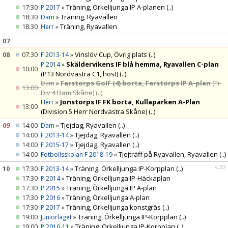
17:30
»
Träning, Örkelljunga IP A-planen
(..)
P 2017
18:30
»
Träning, Ryavallen
Dam
18:30
»
Träning, Ryavallen
Herr
07
08
07:30
»
Vinslöv Cup, Övrig plats
(..)
F 2013-14
»
Skäldervikens IF blå hemma, Ryavallen C-plan
P 2014
10:00
(P13 Nordvästra C1, höst)
(..)
»
Farstorps GoIF (4) borta, Farstorps IP A-plan
(Tr.
Dam
13:00
Div 4 Dam Skåne)
(..)
»
Jonstorps IF FK borta, Kullaparken A-Plan
Herr
13:00
(Division 5 Herr Nordvästra Skåne)
(..)
09
14:00
»
Tjejdag, Ryavallen
(..)
Dam
14:00
»
Tjejdag, Ryavallen
(..)
F 2013-14
14:00
»
Tjejdag, Ryavallen
(..)
F 2015-17
14:00
»
Tjejträff på Ryavallen, Ryavallen
(..)
Fotbollsskolan F 2018-19
v.33
10
17:30
»
Träning, Örkelljunga IP-Korpplan
(..)
F 2013-14
17:30
»
Träning, Örkelljunga IP-Häckaplan
P 2014
17:30
»
Träning, Örkelljunga IP A-plan
P 2015
17:30
»
Träning, Örkelljunga A-plan
P 2016
17:30
»
Träning, Örkelljunga konstgräs
(..)
P 2017
19:00
»
Träning, Örkelljunga IP-Korpplan
(..)
Juniorlaget
19:00
»
Träning, Örkelljunga IP-Korpplan
(..)
P 2010-11