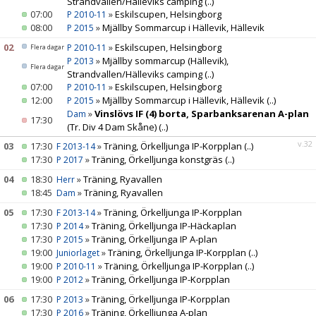
Strandvallen/Hälleviks camping
(..)
07:00
»
Eskilscupen, Helsingborg
P 2010-11
08:00
»
Mjällby Sommarcup i Hällevik, Hällevik
STYRELSE
P 2015
02
»
Eskilscupen, Helsingborg
P 2010-11
Flera dagar
SPONSORER
»
Mjällby sommarcup (Hällevik),
P 2013
Flera dagar
Strandvallen/Hälleviks camping
(..)
07:00
»
Eskilscupen, Helsingborg
P 2010-11
LOPPIS
12:00
»
Mjällby Sommarcup i Hällevik, Hällevik
(..)
P 2015
»
Vinslövs IF (4) borta, Sparbanksarenan A-plan
Dam
17:30
(Tr. Div 4 Dam Skåne)
(..)
v.32
03
17:30
»
Träning, Örkelljunga IP-Korpplan
(..)
F 2013-14
17:30
»
Träning, Örkelljunga konstgräs
(..)
P 2017
04
18:30
»
Träning, Ryavallen
Herr
18:45
»
Träning, Ryavallen
Dam
05
17:30
»
Träning, Örkelljunga IP-Korpplan
F 2013-14
17:30
»
Träning, Örkelljunga IP-Häckaplan
P 2014
17:30
»
Träning, Örkelljunga IP A-plan
P 2015
19:00
»
Träning, Örkelljunga IP-Korpplan
(..)
Juniorlaget
19:00
»
Träning, Örkelljunga IP-Korpplan
(..)
P 2010-11
19:00
»
Träning, Örkelljunga IP-Korpplan
P 2012
06
17:30
»
Träning, Örkelljunga IP-Korpplan
P 2013
17:30
»
Träning, Örkelljunga A-plan
P 2016