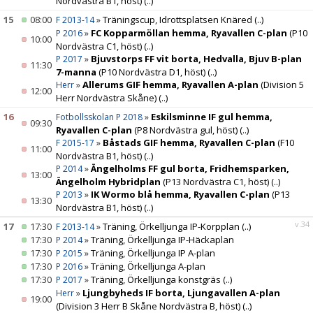
Nordvästra B1, höst)
(..)
15
08:00
»
Träningscup, Idrottsplatsen Knäred
(..)
F 2013-14
»
FC Kopparmöllan hemma, Ryavallen C-plan
(P10
P 2016
10:00
Nordvästra C1, höst)
(..)
»
Bjuvstorps FF vit borta, Hedvalla, Bjuv B-plan
P 2017
11:30
7-manna
(P10 Nordvästra D1, höst)
(..)
»
Allerums GIF hemma, Ryavallen A-plan
(Division 5
Herr
12:00
Herr Nordvästra Skåne)
(..)
16
»
Eskilsminne IF gul hemma,
Fotbollsskolan P 2018
09:30
Ryavallen C-plan
(P8 Nordvästra gul, höst)
(..)
»
Båstads GIF hemma, Ryavallen C-plan
(F10
F 2015-17
11:00
Nordvästra B1, höst)
(..)
»
Ängelholms FF gul borta, Fridhemsparken,
P 2014
13:00
Ängelholm Hybridplan
(P13 Nordvästra C1, höst)
(..)
»
IK Wormo blå hemma, Ryavallen C-plan
(P13
P 2013
13:30
Nordvästra B1, höst)
(..)
v.34
17
17:30
»
Träning, Örkelljunga IP-Korpplan
(..)
F 2013-14
17:30
»
Träning, Örkelljunga IP-Häckaplan
P 2014
17:30
»
Träning, Örkelljunga IP A-plan
P 2015
17:30
»
Träning, Örkelljunga A-plan
P 2016
17:30
»
Träning, Örkelljunga konstgräs
(..)
P 2017
»
Ljungbyheds IF borta, Ljungavallen A-plan
Herr
19:00
(Division 3 Herr B Skåne Nordvästra B, höst)
(..)