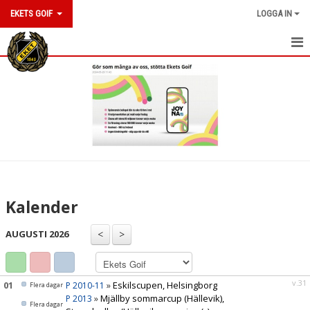
EKETS GOIF
LOGGA IN
HEM
NYHETER
OM KLUBBEN
KONTAKT
KALENDER
Kalender
BILDGALLERI
AUGUSTI 2026
DOKUMENT
VÅRA LAG/TRÄNARE
v.31
01
»
Eskilscupen, Helsingborg
P 2010-11
Flera dagar
»
Mjällby sommarcup (Hällevik),
P 2013
Flera dagar
MATCHER