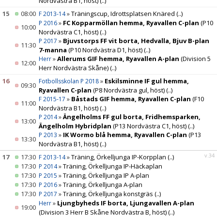
Nordvästra B1, höst)
(..)
15
08:00
»
Träningscup, Idrottsplatsen Knäred
(..)
F 2013-14
»
FC Kopparmöllan hemma, Ryavallen C-plan
(P10
P 2016
10:00
Nordvästra C1, höst)
(..)
»
Bjuvstorps FF vit borta, Hedvalla, Bjuv B-plan
P 2017
11:30
7-manna
(P10 Nordvästra D1, höst)
(..)
»
Allerums GIF hemma, Ryavallen A-plan
(Division 5
Herr
12:00
Herr Nordvästra Skåne)
(..)
16
»
Eskilsminne IF gul hemma,
Fotbollsskolan P 2018
09:30
Ryavallen C-plan
(P8 Nordvästra gul, höst)
(..)
»
Båstads GIF hemma, Ryavallen C-plan
(F10
F 2015-17
11:00
Nordvästra B1, höst)
(..)
»
Ängelholms FF gul borta, Fridhemsparken,
P 2014
13:00
Ängelholm Hybridplan
(P13 Nordvästra C1, höst)
(..)
»
IK Wormo blå hemma, Ryavallen C-plan
(P13
P 2013
13:30
Nordvästra B1, höst)
(..)
v.34
17
17:30
»
Träning, Örkelljunga IP-Korpplan
(..)
F 2013-14
17:30
»
Träning, Örkelljunga IP-Häckaplan
P 2014
17:30
»
Träning, Örkelljunga IP A-plan
P 2015
17:30
»
Träning, Örkelljunga A-plan
P 2016
17:30
»
Träning, Örkelljunga konstgräs
(..)
P 2017
»
Ljungbyheds IF borta, Ljungavallen A-plan
Herr
19:00
(Division 3 Herr B Skåne Nordvästra B, höst)
(..)