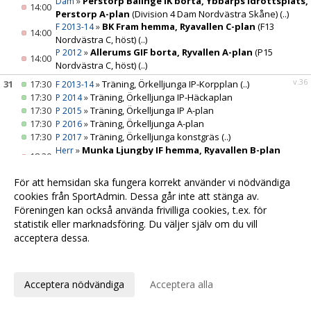
»
Perstorp Bälinge IK borta, Ybbarps Idrottsplats,
Dam
14:00
Perstorp A-plan
(Division 4 Dam Nordvästra Skåne)
(..)
»
BK Fram hemma, Ryavallen C-plan
(F13
F 2013-14
14:00
Nordvästra C, höst)
(..)
»
Allerums GIF borta, Ryvallen A-plan
(P15
P 2012
14:00
Nordvästra C, höst)
(..)
v.36
31
17:30
»
Träning, Örkelljunga IP-Korpplan
(..)
F 2013-14
17:30
»
Träning, Örkelljunga IP-Häckaplan
P 2014
17:30
»
Träning, Örkelljunga IP A-plan
P 2015
17:30
»
Träning, Örkelljunga A-plan
P 2016
17:30
»
Träning, Örkelljunga konstgräs
(..)
P 2017
»
Munka Ljungby IF hemma, Ryavallen B-plan
Herr
18:30
(Division 3 Herr B Skåne Nordvästra B, höst)
(..)
19:00
»
Träning, Örkelljunga IP-Korpplan
Juniorlaget
För att hemsidan ska fungera korrekt använder vi nödvändiga
19:00
»
Träning, Örkelljunga IP-Korpplan
(..)
P 2010-11
cookies från SportAdmin. Dessa går inte att stänga av.
19:00
»
Träning, Örkelljunga IP-Korpplan
(..)
P 2012
Föreningen kan också använda frivilliga cookies, t.ex. för
statistik eller marknadsföring. Du väljer själv om du vill
acceptera dessa.
Anpassa dina val
Cookie-
Gå till
inställningar
Webbversion
Acceptera nödvändiga
Acceptera alla