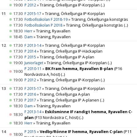
19:00
»
Träning, Örkelljunga IP-Korpplan
(..)
P 2012
11
17:30
»
Träning, Örkelljunga IP-Korpplan
F 2015-17
17:30
»
Träning, Örkelljunga konstgräs
Fotbollsskolan F 2018-19
17:30
»
Träning, Örkelljunga konstgräs
(..)
Fotbollsskolan P 2018
18:30
»
Träning, Ryavallen
Herr
18:45
»
Träning, Ryavallen
Dam
12
17:30
»
Träning, Örkelljunga IP-Korpplan
F 2013-14
17:30
»
Träning, Örkelljunga IP-Häckaplan
P 2014
17:30
»
Träning, Örkelljunga IP A-plan
P 2015
19:00
»
Träning, Örkelljunga IP-Korpplan
(..)
Juniorlaget
»
BK Fram hemma, Ryavallen B-plan
(P16
P 2010-11
19:00
Nordvästra A, höst)
(..)
19:00
»
Träning, Örkelljunga IP-Korpplan
(..)
P 2012
13
17:30
»
Träning, Örkelljunga IP-Korpplan
F 2015-17
17:30
»
Träning, Örkelljunga A-plan
P 2016
17:30
»
Träning, Örkelljunga IP A-planen
(..)
P 2017
18:30
»
Träning, Ryavallen
Dam
»
Eskilsminne IF randigt hemma, Ryavallen C-
F 2013-14
18:30
plan
(F13 Nordvästra C, höst)
(..)
18:30
»
Träning, Ryavallen
Herr
14
»
Vedby/Rönne IF hemma, Ryavallen C-plan
(P11
P 2015
18:00