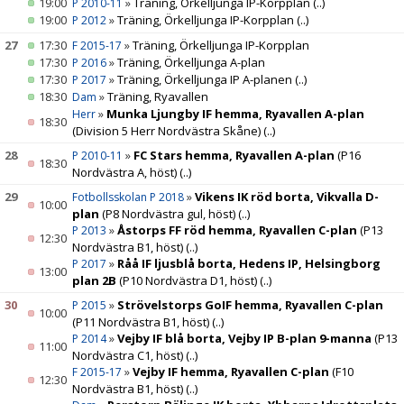
19:00
»
Träning, Örkelljunga IP-Korpplan
(..)
P 2010-11
19:00
»
Träning, Örkelljunga IP-Korpplan
(..)
P 2012
27
17:30
»
Träning, Örkelljunga IP-Korpplan
F 2015-17
17:30
»
Träning, Örkelljunga A-plan
P 2016
17:30
»
Träning, Örkelljunga IP A-planen
(..)
P 2017
18:30
»
Träning, Ryavallen
Dam
»
Munka Ljungby IF hemma, Ryavallen A-plan
Herr
18:30
(Division 5 Herr Nordvästra Skåne)
(..)
28
»
FC Stars hemma, Ryavallen A-plan
(P16
P 2010-11
18:30
Nordvästra A, höst)
(..)
29
»
Vikens IK röd borta, Vikvalla D-
Fotbollsskolan P 2018
10:00
plan
(P8 Nordvästra gul, höst)
(..)
»
Åstorps FF röd hemma, Ryavallen C-plan
(P13
P 2013
12:30
Nordvästra B1, höst)
(..)
»
Råå IF ljusblå borta, Hedens IP, Helsingborg
P 2017
13:00
plan 2B
(P10 Nordvästra D1, höst)
(..)
30
»
Strövelstorps GoIF hemma, Ryavallen C-plan
P 2015
10:00
(P11 Nordvästra B1, höst)
(..)
»
Vejby IF blå borta, Vejby IP B-plan 9-manna
(P13
P 2014
11:00
Nordvästra C1, höst)
(..)
»
Vejby IF hemma, Ryavallen C-plan
(F10
F 2015-17
12:30
Nordvästra B1, höst)
(..)