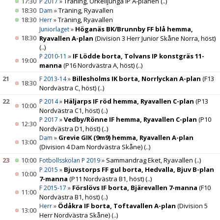
17:30
»
Träning, Örkelljunga IP A-planen
(..)
P 2017
18:30
»
Träning, Ryavallen
Dam
18:30
»
Träning, Ryavallen
Herr
»
Höganäs BK/Brunnby FF blå hemma,
Juniorlaget
18:30
Ryavallen A-plan
(Division 3 Herr Junior Skåne Norra, höst)
(..)
»
IF Lödde borta, Tolvans IP konstgräs 11-
P 2010-11
19:00
manna
(P16 Nordvästra A, höst)
(..)
21
»
Billesholms IK borta, Norrlyckan A-plan
(F13
F 2013-14
18:30
Nordvästra C, höst)
(..)
22
»
Häljarps IF röd hemma, Ryavallen C-plan
(P13
P 2014
10:00
Nordvästra C1, höst)
(..)
»
Vedby/Rönne IF hemma, Ryavallen C-plan
(P10
P 2017
12:30
Nordvästra D1, höst)
(..)
»
Grevie GIK (9m9) hemma, Ryavallen A-plan
Dam
13:00
(Division 4 Dam Nordvästra Skåne)
(..)
23
10:00
»
Sammandrag Eket, Ryavallen
(..)
Fotbollsskolan P 2019
»
Bjuvstorps FF gul borta, Hedvalla, Bjuv B-plan
P 2015
10:00
7-manna
(P11 Nordvästra B1, höst)
(..)
»
Förslövs IF borta, Bjärevallen 7-manna
(F10
F 2015-17
11:00
Nordvästra B1, höst)
(..)
»
Ödåkra IF borta, Toftavallen A-plan
(Division 5
Herr
13:00
Herr Nordvästra Skåne)
(..)