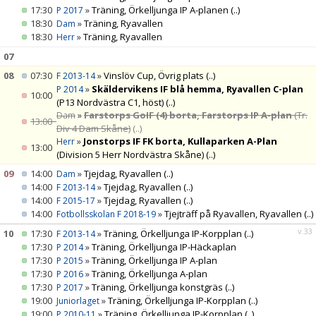
17:30
»
Träning, Örkelljunga IP A-planen
(..)
P 2017
18:30
»
Träning, Ryavallen
Dam
18:30
»
Träning, Ryavallen
Herr
07
08
07:30
»
Vinslöv Cup, Övrig plats
(..)
F 2013-14
»
Skäldervikens IF blå hemma, Ryavallen C-plan
P 2014
10:00
(P13 Nordvästra C1, höst)
(..)
»
Farstorps GoIF (4) borta, Farstorps IP A-plan
(Tr.
Dam
13:00
Div 4 Dam Skåne)
(..)
»
Jonstorps IF FK borta, Kullaparken A-Plan
Herr
13:00
(Division 5 Herr Nordvästra Skåne)
(..)
09
14:00
»
Tjejdag, Ryavallen
(..)
Dam
14:00
»
Tjejdag, Ryavallen
(..)
F 2013-14
14:00
»
Tjejdag, Ryavallen
(..)
F 2015-17
14:00
»
Tjejträff på Ryavallen, Ryavallen
(..)
Fotbollsskolan F 2018-19
v.33
10
17:30
»
Träning, Örkelljunga IP-Korpplan
(..)
F 2013-14
17:30
»
Träning, Örkelljunga IP-Häckaplan
P 2014
17:30
»
Träning, Örkelljunga IP A-plan
P 2015
17:30
»
Träning, Örkelljunga A-plan
P 2016
17:30
»
Träning, Örkelljunga konstgräs
(..)
P 2017
19:00
»
Träning, Örkelljunga IP-Korpplan
(..)
Juniorlaget
19:00
»
Träning, Örkelljunga IP-Korpplan
(..)
P 2010-11