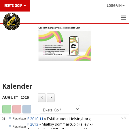
EKETS GOIF
LOGGA IN
HEM
NYHETER
OM KLUBBEN
KONTAKT
KALENDER
Kalender
BILDGALLERI
AUGUSTI 2026
DOKUMENT
VÅRA LAG/TRÄNARE
v.31
01
»
Eskilscupen, Helsingborg
P 2010-11
Flera dagar
»
Mjällby sommarcup (Hällevik),
P 2013
Flera dagar
MATCHER