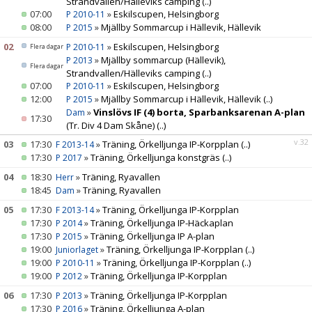
Strandvallen/Hälleviks camping
(..)
07:00
»
Eskilscupen, Helsingborg
P 2010-11
08:00
»
Mjällby Sommarcup i Hällevik, Hällevik
STYRELSE
P 2015
02
»
Eskilscupen, Helsingborg
P 2010-11
Flera dagar
SPONSORER
»
Mjällby sommarcup (Hällevik),
P 2013
Flera dagar
Strandvallen/Hälleviks camping
(..)
07:00
»
Eskilscupen, Helsingborg
P 2010-11
LOPPIS
12:00
»
Mjällby Sommarcup i Hällevik, Hällevik
(..)
P 2015
»
Vinslövs IF (4) borta, Sparbanksarenan A-plan
Dam
17:30
(Tr. Div 4 Dam Skåne)
(..)
v.32
03
17:30
»
Träning, Örkelljunga IP-Korpplan
(..)
F 2013-14
17:30
»
Träning, Örkelljunga konstgräs
(..)
P 2017
04
18:30
»
Träning, Ryavallen
Herr
18:45
»
Träning, Ryavallen
Dam
05
17:30
»
Träning, Örkelljunga IP-Korpplan
F 2013-14
17:30
»
Träning, Örkelljunga IP-Häckaplan
P 2014
17:30
»
Träning, Örkelljunga IP A-plan
P 2015
19:00
»
Träning, Örkelljunga IP-Korpplan
(..)
Juniorlaget
19:00
»
Träning, Örkelljunga IP-Korpplan
(..)
P 2010-11
19:00
»
Träning, Örkelljunga IP-Korpplan
P 2012
06
17:30
»
Träning, Örkelljunga IP-Korpplan
P 2013
17:30
»
Träning, Örkelljunga A-plan
P 2016