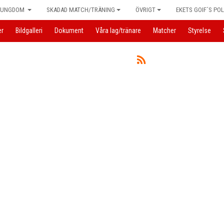
UNGDOM
SKADAD MATCH/TRÄNING
ÖVRIGT
EKETS GOIF´S POL
er
Bildgalleri
Dokument
Våra lag/tränare
Matcher
Styrelse