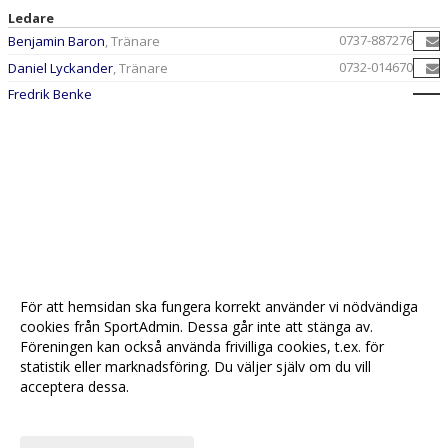
Ledare
0737-887276
Benjamin Baron
, Tränare
0732-014670
Daniel Lyckander
, Tränare
Fredrik Benke
För att hemsidan ska fungera korrekt använder vi nödvändiga
cookies från SportAdmin. Dessa går inte att stänga av.
Föreningen kan också använda frivilliga cookies, t.ex. för
statistik eller marknadsföring. Du väljer själv om du vill
acceptera dessa.
Anpassa dina val
Cookie-
Gå till