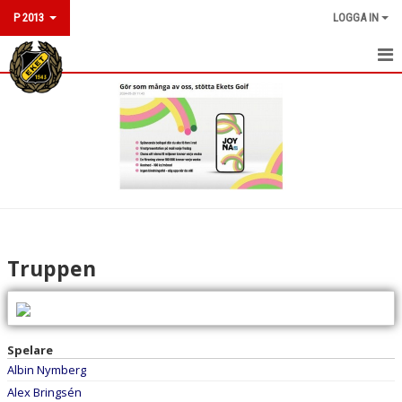
P 2013
LOGGA IN
HEM
NYHETER
KALENDER
MATCHER
TRUPPEN
Truppen
BILDGALLERI
DOKUMENT
Spelare
KONTAKT
Albin Nymberg
Alex Bringsén