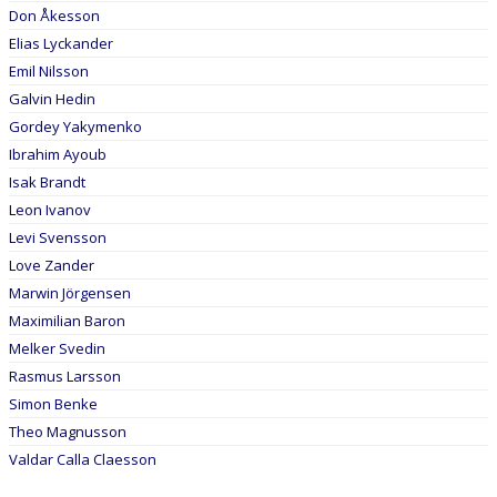
Don Åkesson
Elias Lyckander
Emil Nilsson
Galvin Hedin
Gordey Yakymenko
Ibrahim Ayoub
Isak Brandt
Leon Ivanov
Levi Svensson
Love Zander
Marwin Jörgensen
Maximilian Baron
Melker Svedin
Rasmus Larsson
Simon Benke
Theo Magnusson
Valdar Calla Claesson