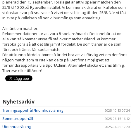
planerad den 15 september. Förslaget är att vi spelar matchen den
25/8 kl 10.00 på Ryavallen istället. Vi kommer skicka ut en kallelse som
vi önskar svar på snarast så vi vet om vi blir lag till den 25/8. När vi fått
in svar på kallelsen så ser vi hur många som anmält sig.
Allmänt om matcher:
Rekommendationen är att vara 8 spelare/match. Det innebär att om
alla kan så kommer vissa få stå över matcher ibland. Vi kommer
försöka göra så att det blir jämnt fördelat. De som tränar är de som
först och främst får spela match.
För att kunna fördela jämnt så är det bra att vi i förväg vet om det finns
någon match som ni inte kan delta på. Det finns möjlighet att
förhandsrapportera via SportAdmin. Alternativt skicka ett sms till mig,
Therese eller till André
Nyhetsarkiv
Träningsuppehåll/Inomhusträning
2025-10-13 07:24
Sommaruppehåll
2025-06-15 16:12
Utomhusträning
2025-04-25 17:20