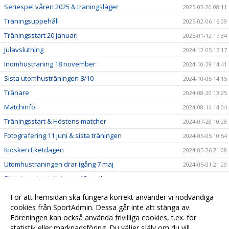
Seriespel våren 2025 & träningsläger
2025-03-20 08:11
Träningsuppehåll
2025-02-06 16:09
Träningsstart 20 januari
2025-01-12 17:34
Julavslutning
2024-12-05 17:17
Inomhusträning 18 november
2024-10-29 14:41
Sista utomhusträningen 8/10
2024-10-05 14:15
Tränare
2024-08-20 13:25
Matchinfo
2024-08-14 14:04
Träningsstart & Höstens matcher
2024-07-28 10:28
Fotografering 11 juni & sista träningen
2024-06-05 10:54
Kiosken Eketdagen
2024-05-26 21:08
Utomhusträningen drar igång 7 maj
2024-05-01 21:29
Sista inomhusträningen 18 april
2024-04-17 20:30
Utomhusträning
2024-04-08 11:00
För att hemsidan ska fungera korrekt använder vi nödvändiga
Ingen träning påsklovet
cookies från SportAdmin. Dessa går inte att stänga av.
2024-03-25 13:50
Föreningen kan också använda frivilliga cookies, t.ex. för
Uppehåll träning 22 februari
2024-02-17 11:24
statistik eller marknadsföring. Du väljer själv om du vill