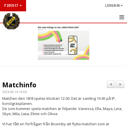
F 2015-17
LOGGA IN
HEM
NYHETER
KALENDER
MATCHER
TRUPPEN
Matchinfo
<
>
KONTAKT
2024-08-14 14:04
Matchen den 18/8 spelas klockan 12.00. Det är samling 10.45 på IP,
konstgräsplanen.
De som kommer spela matchen är följande: Vanessa, Ella, Maya, Leia,
Skye, Mila, Liwa, Elmie och Olivia.
VI har fått en förfrågan från Brunnby att flytta matchen som är