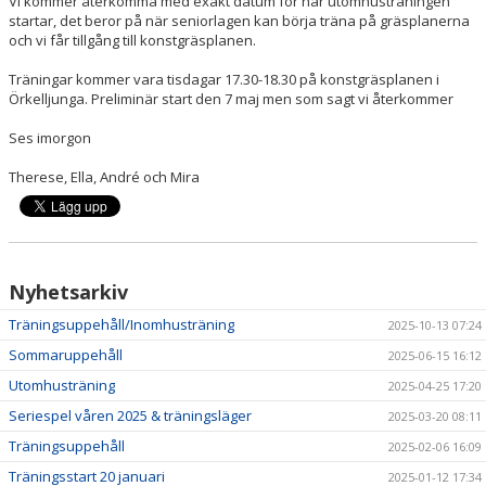
Vi kommer återkomma med exakt datum för när utomhusträningen
startar, det beror på när seniorlagen kan börja träna på gräsplanerna
och vi får tillgång till konstgräsplanen.
Träningar kommer vara tisdagar 17.30-18.30 på konstgräsplanen i
Örkelljunga. Preliminär start den 7 maj men som sagt vi återkommer
Ses imorgon
Therese, Ella, André och Mira
Nyhetsarkiv
Träningsuppehåll/Inomhusträning
2025-10-13 07:24
Sommaruppehåll
2025-06-15 16:12
Utomhusträning
2025-04-25 17:20
Seriespel våren 2025 & träningsläger
2025-03-20 08:11
Träningsuppehåll
2025-02-06 16:09
Träningsstart 20 januari
2025-01-12 17:34