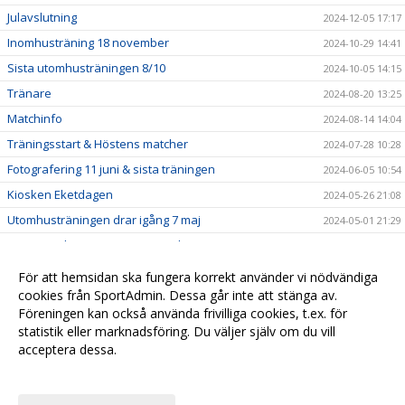
Julavslutning
2024-12-05 17:17
Inomhusträning 18 november
2024-10-29 14:41
Sista utomhusträningen 8/10
2024-10-05 14:15
Tränare
2024-08-20 13:25
Matchinfo
2024-08-14 14:04
Träningsstart & Höstens matcher
2024-07-28 10:28
Fotografering 11 juni & sista träningen
2024-06-05 10:54
Kiosken Eketdagen
2024-05-26 21:08
Utomhusträningen drar igång 7 maj
2024-05-01 21:29
Sista inomhusträningen 18 april
2024-04-17 20:30
Utomhusträning
2024-04-08 11:00
För att hemsidan ska fungera korrekt använder vi nödvändiga
cookies från SportAdmin. Dessa går inte att stänga av.
Ingen träning påsklovet
2024-03-25 13:50
Föreningen kan också använda frivilliga cookies, t.ex. för
Uppehåll träning 22 februari
2024-02-17 11:24
statistik eller marknadsföring. Du väljer själv om du vill
acceptera dessa.
Anpassa dina val
Cookie-
Gå till