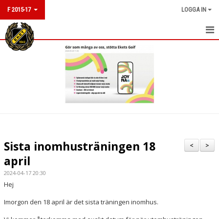
F 2015-17
LOGGA IN
HEM
NYHETER
KALENDER
MATCHER
TRUPPEN
Sista inomhusträningen 18
<
>
KONTAKT
april
2024-04-17 20:30
Hej
Imorgon den 18 april är det sista träningen inomhus.