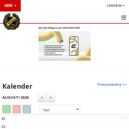
HERR
LOGGA IN
HEM
KALENDER
MATCHER
TRUPPEN
KONTAKT
Kalender
Prenumerera >>
TABELL
AUGUSTI 2026
v.31
01
02