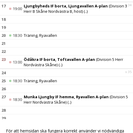
v.34
17
Ljungbyheds IF borta, Ljungavallen A-plan
(Division 3
19:00
Herr B Skåne Nordvästra B, höst)
(..)
18
19
20
18:30
Träning, Ryavallen
21
22
23
Ödåkra IF borta, Toftavallen A-plan
(Division 5 Herr
13:00
Nordvästra Skåne)
(..)
v.35
24
25
18:30
Träning, Ryavallen
26
27
Munka Ljungby IF hemma, Ryavallen A-plan
(Division 5
18:30
Herr Nordvästra Skåne)
(..)
28
29
30
För att hemsidan ska fungera korrekt använder vi nödvändiga