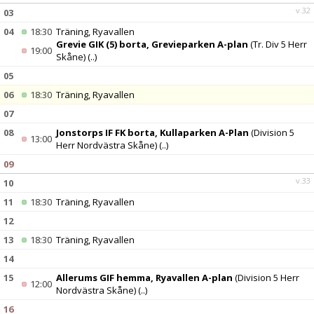
v.32
03
04
18:30
Träning, Ryavallen
Grevie GIK (5) borta, Grevieparken A-plan
(Tr. Div 5 Herr
19:00
Skåne)
(..)
05
06
18:30
Träning, Ryavallen
07
08
Jonstorps IF FK borta, Kullaparken A-Plan
(Division 5
13:00
Herr Nordvästra Skåne)
(..)
09
v.33
10
11
18:30
Träning, Ryavallen
12
13
18:30
Träning, Ryavallen
14
15
Allerums GIF hemma, Ryavallen A-plan
(Division 5 Herr
12:00
Nordvästra Skåne)
(..)
16