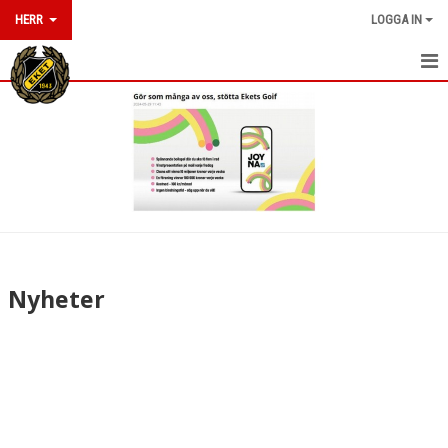
HERR
LOGGA IN
HEM
KALENDER
MATCHER
TRUPPEN
KONTAKT
Nyheter
TABELL