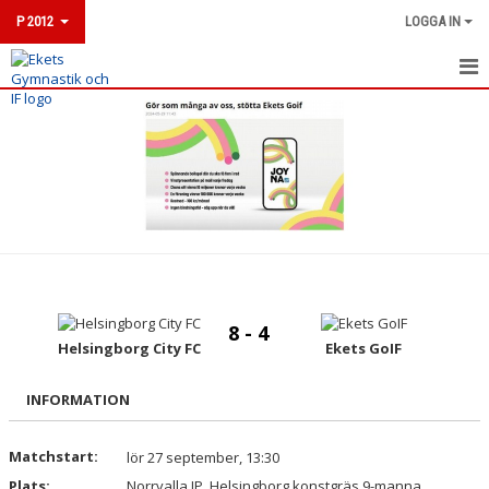
P 2012
LOGGA IN
HEM
NYHETER
KALENDER
MATCHER
TRUPPEN
8 - 4
BILDGALLERI
Helsingborg City FC
Ekets GoIF
DOKUMENT
INFORMATION
KONTAKT
Matchstart:
lör 27 september, 13:30
Plats:
Norrvalla IP, Helsingborg konstgräs 9-manna