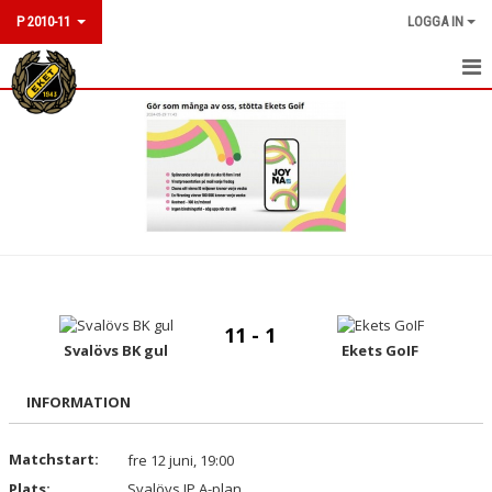
P 2010-11
LOGGA IN
HEM
NYHETER
KALENDER
MATCHER
TRUPPEN
11 - 1
KONTAKT
Svalövs BK gul
Ekets GoIF
INFORMATION
Matchstart:
fre 12 juni, 19:00
Plats:
Svalövs IP A-plan