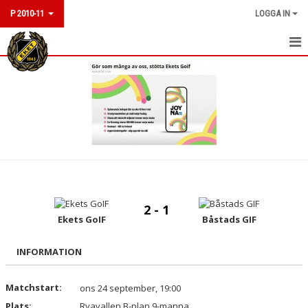
P 2010-11
LOGGA IN
HEM
NYHETER
KALENDER
MATCHER
TRUPPEN
2 - 1
KONTAKT
Ekets GoIF
Båstads GIF
INFORMATION
Matchstart:
ons 24 september, 19:00
Plats:
Ryavallen B-plan 9-manna