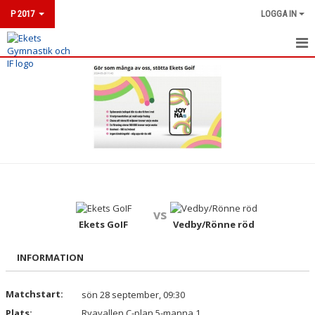
P 2017
LOGGA IN
HEM
NYHETER
KALENDER
MATCHER
TRUPPEN
vs
BILDGALLERI
Ekets GoIF
Vedby/Rönne röd
DOKUMENT
INFORMATION
KONTAKT
Matchstart:
sön 28 september, 09:30
Plats:
Ryavallen C-plan 5-manna 1