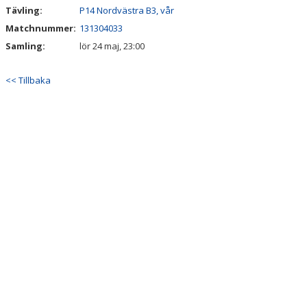
Tävling:
P14 Nordvästra B3, vår
STYRELSE
Matchnummer:
131304033
Samling:
lör 24 maj, 23:00
SPONSORER
<< Tillbaka
LOPPIS