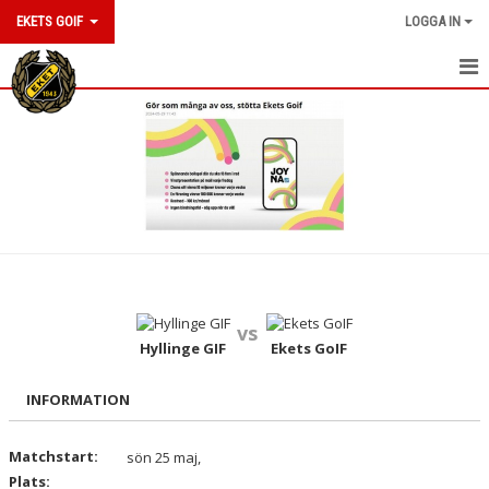
EKETS GOIF
LOGGA IN
HEM
NYHETER
OM KLUBBEN
KONTAKT
KALENDER
vs
BILDGALLERI
Hyllinge GIF
Ekets GoIF
DOKUMENT
INFORMATION
VÅRA LAG/TRÄNARE
Matchstart:
sön 25 maj,
Plats:
MATCHER