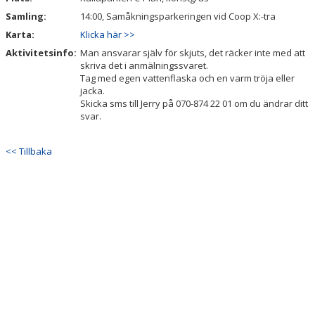
Samling:
14:00, Samåkningsparkeringen vid Coop X:-tra
STYRELSE
Karta:
Klicka här >>
Aktivitetsinfo:
Man ansvarar själv för skjuts, det räcker inte med att
SPONSORER
skriva det i anmälningssvaret.
Tag med egen vattenflaska och en varm tröja eller
LOPPIS
jacka.
Skicka sms till Jerry på 070-874 22 01 om du ändrar ditt
svar.
<< Tillbaka