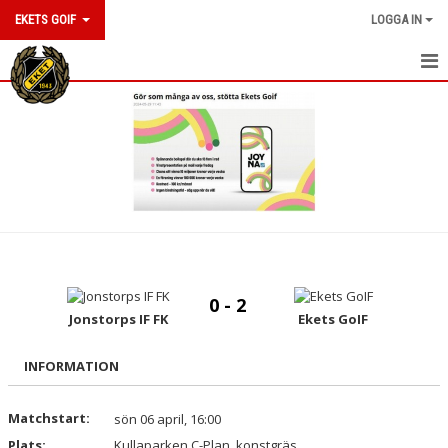
EKETS GOIF
LOGGA IN
HEM
NYHETER
OM KLUBBEN
KONTAKT
KALENDER
0 - 2
BILDGALLERI
Jonstorps IF FK
Ekets GoIF
DOKUMENT
INFORMATION
VÅRA LAG/TRÄNARE
Matchstart:
sön 06 april, 16:00
Plats:
MATCHER
Kullaparken C-Plan, konstgräs