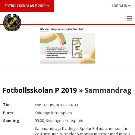
FOTBOLLSSKOLAN P 2019
LOGGA IN
HEM
NYHETER
KALENDER
MATCHER
TRUPPEN
Fotbollsskolan P 2019
» Sammandrag
BILDGALLERI
Tid:
sön 07 juni, 10:00 - 14:00
DOKUMENT
Plats:
Kvidinge Idrottsplats
Samling:
09:00, Kvidinge Idrottsplats
KONTAKT
Sammandrag i Kvidinge. Spelar 3-4 matcher som är
2x10 minuter. Vi spelar 5-manna matcher med max 9