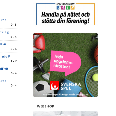
F röd
0 - 5
s FF gul
5 - 4
F vit
5 - 4
ungby IF
1 - 7
IF vit
0 - 4
K röd
0 - 4
WEBSHOP