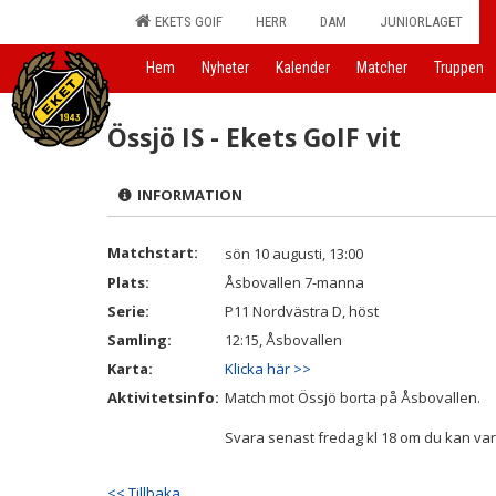
EKETS GOIF
HERR
DAM
JUNIORLAGET
Hem
Nyheter
Kalender
Matcher
Truppen
Össjö IS - Ekets GoIF vit
INFORMATION
Matchstart:
sön 10 augusti, 13:00
Plats:
Åsbovallen 7-manna
Serie:
P11 Nordvästra D, höst
Samling:
12:15, Åsbovallen
Karta:
Klicka här >>
Aktivitetsinfo:
Match mot Össjö borta på Åsbovallen.
Svara senast fredag kl 18 om du kan var
<< Tillbaka