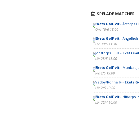
SPELADE MATCHER
Ekets GoIF vit
- Åstorps F
Ons 10/6 18:00
Ekets GoIF vit
- Ängelholm
Lör 30/5 11:30
Jonstorps IF FK -
Ekets GoI
Lör 23/5 15:00
Ekets GoIF vit
- Munka Lj
Fre 8/5 19:00
Vedby/Rönne IF -
Ekets Go
Lör 2/5 10:00
Ekets GoIF vit
- Hittarps I
Lör 25/4 10:00