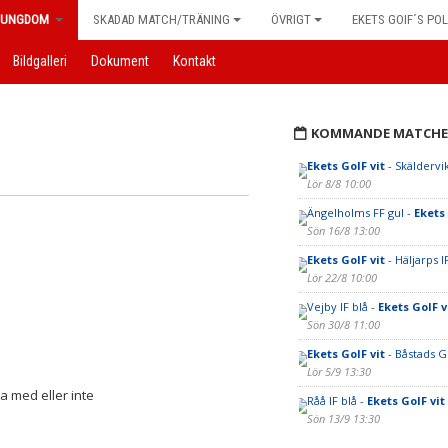
UNGDOM
SKADAD MATCH/TRÄNING
ÖVRIGT
EKETS GOIF´S POL
Bildgalleri
Dokument
Kontakt
KOMMANDE MATCHE
Ekets GoIF vit
- Skäldervik
Lör 8/8 10:00
Ängelholms FF gul -
Ekets 
Sön 16/8 13:00
Ekets GoIF vit
- Häljarps I
Lör 22/8 10:00
Vejby IF blå -
Ekets GoIF v
Sön 30/8 11:00
Ekets GoIF vit
- Båstads GI
Lör 5/9 13:30
a med eller inte
Råå IF blå -
Ekets GoIF vit
Sön 13/9 13:30