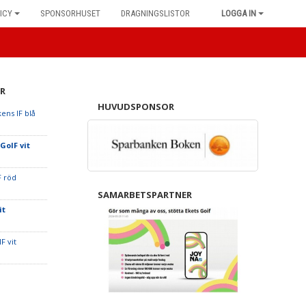
ICY
SPONSORHUSET
DRAGNINGSLISTOR
LOGGA IN
R
HUVUDSPONSOR
ens IF blå
GoIF vit
F röd
SAMARBETSPARTNER
it
F vit