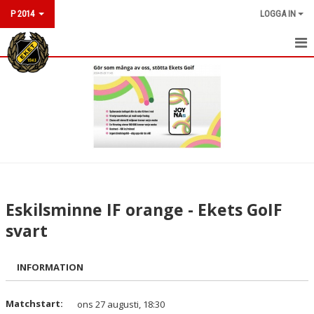
P 2014
LOGGA IN
HEM
NYHETER
KALENDER
MATCHER
TRUPPEN
Eskilsminne IF orange - Ekets GoIF
BILDGALLERI
svart
DOKUMENT
INFORMATION
KONTAKT
Matchstart:
ons 27 augusti, 18:30