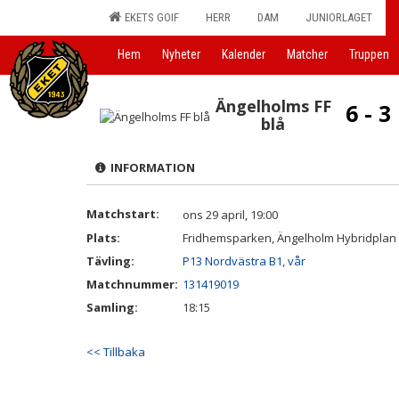
EKETS GOIF
HERR
DAM
JUNIORLAGET
Hem
Nyheter
Kalender
Matcher
Truppen
Ängelholms FF
6 - 3
blå
INFORMATION
Matchstart:
ons 29 april, 19:00
Plats:
Fridhemsparken, Ängelholm Hybridplan
Tävling:
P13 Nordvästra B1, vår
Matchnummer:
131419019
Samling:
18:15
<< Tillbaka