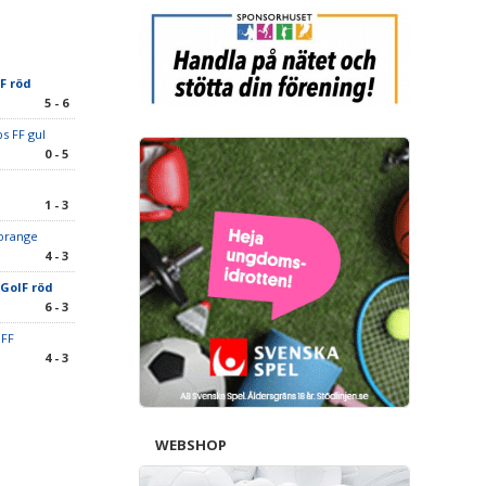
F röd
5 - 6
s FF gul
0 - 5
1 - 3
 orange
4 - 3
 GoIF röd
6 - 3
 FF
4 - 3
WEBSHOP