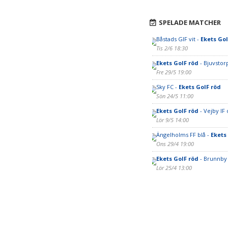
SPELADE MATCHER
Båstads GIF vit -
Ekets GoI
Tis 2/6 18:30
Ekets GoIF röd
- Bjuvstorp
Fre 29/5 19:00
Sky FC -
Ekets GoIF röd
Sön 24/5 11:00
Ekets GoIF röd
- Vejby IF
Lör 9/5 14:00
Ängelholms FF blå -
Ekets
Ons 29/4 19:00
Ekets GoIF röd
- Brunnby
Lör 25/4 13:00