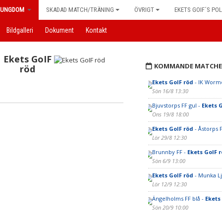
UNGDOM
SKADAD MATCH/TRÄNING
ÖVRIGT
EKETS GOIF´S POL
Bildgalleri
Dokument
Kontakt
Ekets GoIF
KOMMANDE MATCHE
röd
Ekets GoIF röd
- IK Worm
Sön 16/8 13:30
Bjuvstorps FF gul -
Ekets 
Ons 19/8 18:00
Ekets GoIF röd
- Åstorps 
Lör 29/8 12:30
Brunnby FF -
Ekets GoIF 
Sön 6/9 13:00
Ekets GoIF röd
- Munka L
Lör 12/9 12:30
Ängelholms FF blå -
Ekets
Sön 20/9 10:00