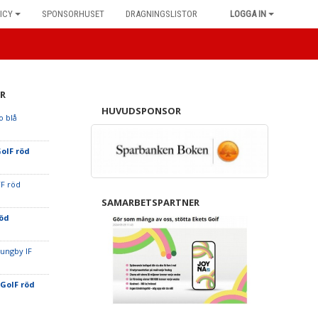
ICY
SPONSORHUSET
DRAGNINGSLISTOR
LOGGA IN
R
HUVUDSPONSOR
o blå
GoIF röd
FF röd
SAMARBETSPARTNER
röd
jungby IF
 GoIF röd