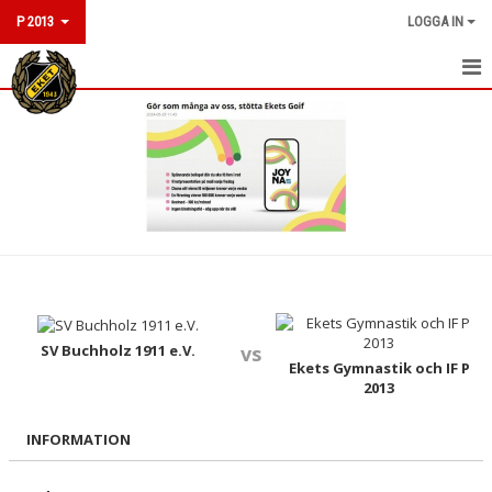
P 2013
LOGGA IN
HEM
NYHETER
KALENDER
MATCHER
TRUPPEN
BILDGALLERI
SV Buchholz 1911 e.V.
vs
Ekets Gymnastik och IF P
2013
DOKUMENT
INFORMATION
KONTAKT