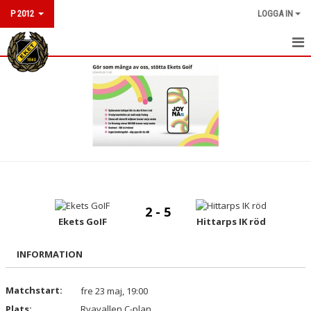
P 2012
LOGGA IN
HEM
NYHETER
KALENDER
MATCHER
TRUPPEN
2 - 5
BILDGALLERI
Ekets GoIF
Hittarps IK röd
DOKUMENT
INFORMATION
KONTAKT
Matchstart:
fre 23 maj, 19:00
Plats:
Ryavallen C-plan