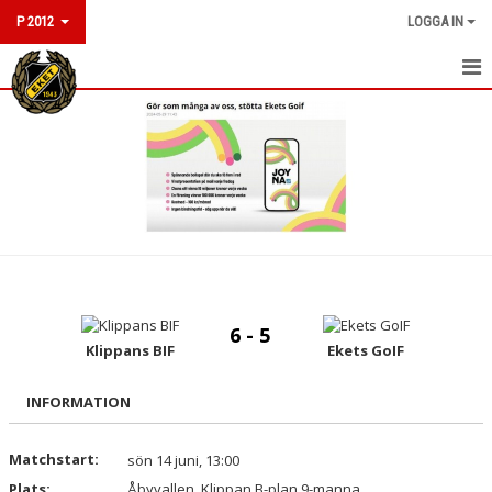
P 2012
LOGGA IN
HEM
NYHETER
KALENDER
MATCHER
TRUPPEN
6 - 5
BILDGALLERI
Klippans BIF
Ekets GoIF
DOKUMENT
INFORMATION
KONTAKT
Matchstart:
sön 14 juni, 13:00
Plats:
Åbyvallen, Klippan B-plan 9-manna