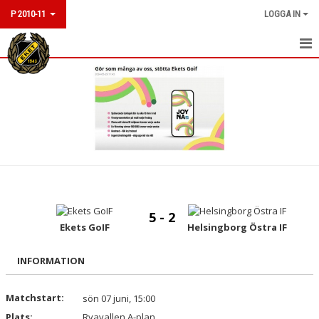
P 2010-11
LOGGA IN
HEM
NYHETER
KALENDER
MATCHER
TRUPPEN
5 - 2
KONTAKT
Ekets GoIF
Helsingborg Östra IF
INFORMATION
Matchstart:
sön 07 juni, 15:00
Plats:
Ryavallen A-plan