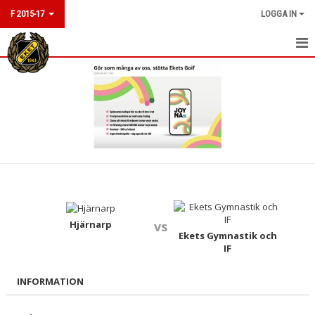
F 2015-17
LOGGA IN
HEM
NYHETER
KALENDER
MATCHER
TRUPPEN
KONTAKT
Hjärnarp
vs
Ekets Gymnastik och
IF
INFORMATION