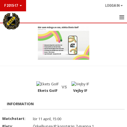
F 2015-17
LOGGA IN
HEM
NYHETER
KALENDER
MATCHER
TRUPPEN
vs
KONTAKT
Ekets GoIF
Vejby IF
INFORMATION
Matchstart:
lör 11 april, 15:00
Plats:
Örkelljunga IP konstgräs 7-manna 1