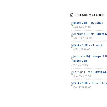
SPELADE MATCHER
Ekets GoIF
- Stattena IF
Ons 17/6 19:00
Allerums GIF blå -
Ekets 
Mån 15/6 18:30
Ekets GoIF
- Vikens IK
Mån 1/6 19:00
Jonstorps IF/Jonstorps IF FK
Ekets GoIF
Fre 29/5 19:00
Fortuna FF röd -
Ekets Go
Sön 10/5 16:00
Ekets GoIF
- Hässleholms 
Ons 22/4 19:00