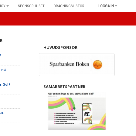
ICY
SPONSORHUSET
DRAGNINGSLISTOR
LOGGA IN
R
HUVUDSPONSOR
å
 blå
s GoIF
SAMARBETSPARTNER
oIF
F