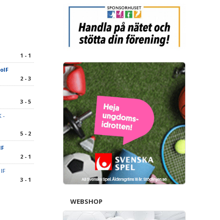
1 - 1
GoIF
2 - 3
3 - 5
 -
5 - 2
IF
2 - 1
IF
3 - 1
WEBSHOP