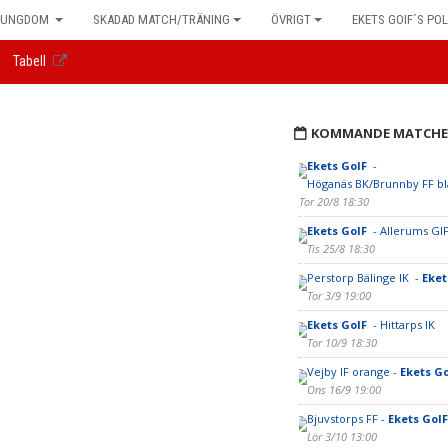
UNGDOM
SKADAD MATCH/TRÄNING
ÖVRIGT
EKETS GOIF´S POL
Tabell
KOMMANDE MATCHE
Ekets GoIF
-
Höganäs BK/Brunnby FF bl
Tor 20/8 18:30
Ekets GoIF
- Allerums GIF
Tis 25/8 18:30
Perstorp Bälinge IK -
Eket
Tor 3/9 19:00
Ekets GoIF
- Hittarps IK
Tor 10/9 18:30
Vejby IF orange -
Ekets G
Ons 16/9 19:00
Bjuvstorps FF -
Ekets GoI
Lör 3/10 13:00