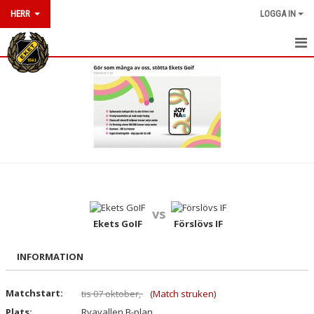
HERR
LOGGA IN
HEM
KALENDER
MATCHER
TRUPPEN
KONTAKT
vs
TABELL
Ekets GoIF
Förslövs IF
INFORMATION
Matchstart:
tis 07 oktober,
(Match struken)
Plats:
Ryavallen B-plan