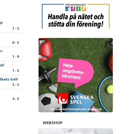
IF
1 - 2
0 - 3
BK
1 - 0
oIF
1 - 3
Ekets GoIF
2 - 3
4 - 3
WEBSHOP