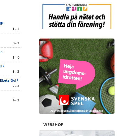
IF
1 - 2
0 - 3
BK
1 - 0
oIF
1 - 3
Ekets GoIF
2 - 3
4 - 3
WEBSHOP