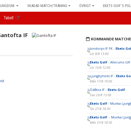
UNGDOM
SKADAD MATCH/TRÄNING
ÖVRIGT
EKETS GOIF´S POL
Tabell
antofta IF
KOMMANDE MATCHE
Jonstorps IF FK -
Ekets Go
Lör 8/8 13:00
Ekets GoIF
- Allerums GIF
Lör 15/8 12:00
Ljungbyheds IF -
Ekets Go
öst
Mån 17/8 19:00
Ödåkra IF -
Ekets GoIF
Sön 23/8 13:00
Ekets GoIF
- Munka Ljungb
Tor 27/8 18:30
Ekets GoIF
- Munka Ljung
Mån 31/8 18:30