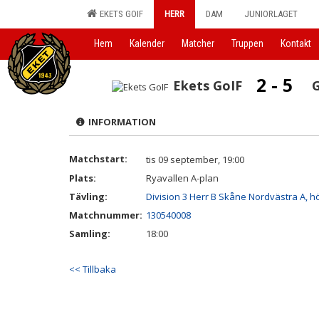
EKETS GOIF
HERR
DAM
JUNIORLAGET
Hem
Kalender
Matcher
Truppen
Kontakt
2 - 5
Ekets GoIF
G
INFORMATION
Matchstart:
tis 09 september, 19:00
Plats:
Ryavallen A-plan
Tävling:
Division 3 Herr B Skåne Nordvästra A, h
Matchnummer:
130540008
Samling:
18:00
<< Tillbaka