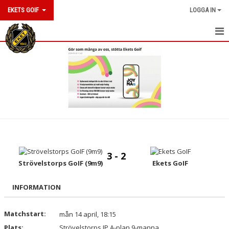
EKETS GOIF
LOGGA IN
HEM
NYHETER
OM KLUBBEN
KONTAKT
KALENDER
3 - 2
BILDGALLERI
Strövelstorps GoIF (9m9)
Ekets GoIF
DOKUMENT
INFORMATION
VÅRA LAG/TRÄNARE
Matchstart:
mån 14 april, 18:15
Plats:
MATCHER
Strövelstorps IP A-plan 9-manna