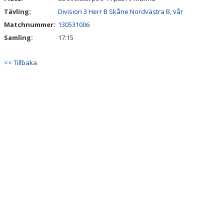
Tävling:
Division 3 Herr B Skåne Nordvästra B, vår
STYRELSE
Matchnummer:
130531006
Samling:
17:15
SPONSORER
<< Tillbaka
LOPPIS