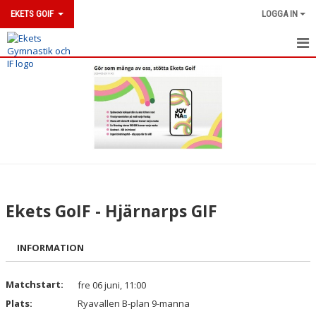
EKETS GOIF
LOGGA IN
HEM
NYHETER
OM KLUBBEN
KONTAKT
KALENDER
Ekets GoIF - Hjärnarps GIF
BILDGALLERI
INFORMATION
DOKUMENT
VÅRA LAG/TRÄNARE
Matchstart:
fre 06 juni, 11:00
Plats:
Ryavallen B-plan 9-manna
MATCHER