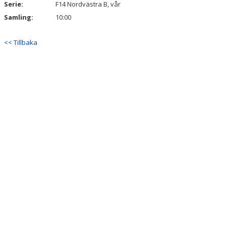
Serie:
F14 Nordvästra B, vår
Samling:
10:00
STYRELSE
SPONSORER
<< Tillbaka
LOPPIS