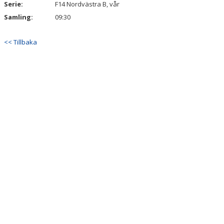
Serie:
F14 Nordvästra B, vår
Samling:
09:30
STYRELSE
SPONSORER
<< Tillbaka
LOPPIS