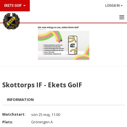
EKETS GOIF
LOGGA IN
HEM
NYHETER
OM KLUBBEN
KONTAKT
KALENDER
Skottorps IF - Ekets GoIF
BILDGALLERI
INFORMATION
DOKUMENT
VÅRA LAG/TRÄNARE
Matchstart:
sön 25 maj, 11:00
Plats:
Gröningen A
MATCHER