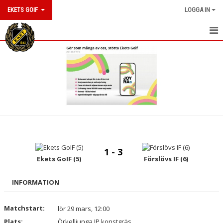
EKETS GOIF
LOGGA IN
HEM
NYHETER
OM KLUBBEN
KONTAKT
KALENDER
1 - 3
BILDGALLERI
Ekets GoIF (5)
Förslövs IF (6)
DOKUMENT
INFORMATION
VÅRA LAG/TRÄNARE
Matchstart:
lör 29 mars, 12:00
Plats:
MATCHER
Örkelljunga IP konstgräs