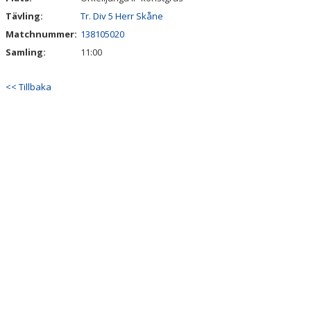
Tävling:
Tr. Div 5 Herr Skåne
STYRELSE
Matchnummer:
138105020
Samling:
11:00
SPONSORER
<< Tillbaka
LOPPIS