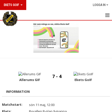
EKETS GOIF
LOGGA IN
HEM
NYHETER
OM KLUBBEN
KONTAKT
KALENDER
7 - 4
BILDGALLERI
Allerums GIF
Ekets GoIF
DOKUMENT
INFORMATION
VÅRA LAG/TRÄNARE
Matchstart:
sön 11 maj, 12:00
Plats:
MATCHER
Ryvallen B-plan 9-manna