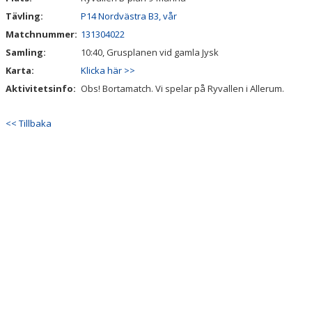
Tävling:
P14 Nordvästra B3, vår
STYRELSE
Matchnummer:
131304022
Samling:
10:40, Grusplanen vid gamla Jysk
SPONSORER
Karta:
Klicka här >>
LOPPIS
Aktivitetsinfo:
Obs! Bortamatch. Vi spelar på Ryvallen i Allerum.
<< Tillbaka