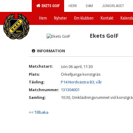
EKETS GOIF
HERR
DAM
JUNIORLAGET
Hem
Nyheter
Om klubben
Kontakt
Kalend
Ekets GoIF
INFORMATION
Matchstart:
sön 06 april, 11:30
Plats:
Örkelljunga konstgräs
Tävling:
P14 Nordvästra B3, vår
Matchnummer:
131304001
Samling:
10:30, Omklädningsrummet vid konstgrä
<< Tillbaka