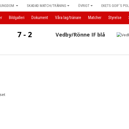
UNGDOM
SKADAD MATCH/TRÄNING
ÖVRIGT
EKETS GOIF´S POL
er
Bildgalleri
Dokument
Våra lag/tränare
Matcher
Styrelse
7 - 2
Vedby/Rönne IF blå
set