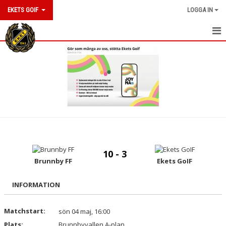
EKETS GOIF
LOGGA IN
HEM
NYHETER
OM KLUBBEN
KONTAKT
KALENDER
10 - 3
BILDGALLERI
Brunnby FF
Ekets GoIF
DOKUMENT
INFORMATION
VÅRA LAG/TRÄNARE
Matchstart:
sön 04 maj, 16:00
Plats:
MATCHER
Brunnbyvallen A-plan